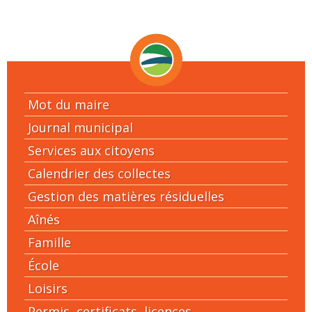
Mot du maire
Journal municipal
Services aux citoyens
Calendrier des collectes
Gestion des matières résiduelles
Aînés
Famille
École
Loisirs
Permis, certificats, licences